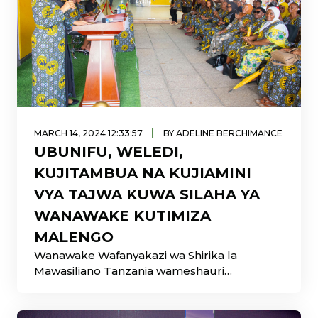
|
MARCH 14, 2024 12:33:57
BY ADELINE BERCHIMANCE
UBUNIFU, WELEDI,
KUJITAMBUA NA KUJIAMINI
VYA TAJWA KUWA SILAHA YA
WANAWAKE KUTIMIZA
MALENGO
Wanawake Wafanyakazi wa Shirika la
Mawasiliano Tanzania wameshauri
kuendeleza jitihada zaidi na ubunifu,
kujitambua,