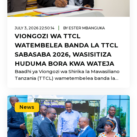
|
JULY 3, 2026 22:50:14
BY ESTER MBANGUKA
VIONGOZI WA TTCL
WATEMBELEA BANDA LA TTCL
SABASABA 2026, WASISITIZA
HUDUMA BORA KWA WATEJA
Baadhi ya Viongozi wa Shirika la Mawasiliano
Tanzania (TTCL) wametembelea banda la
TTCL katika Maonesho ya 50 ya Biashara ya
Kimataifa ya Dar es Salaam (Sabasaba 2026)
yanayoendelea katika Viwanja vya Mwalimu
Julius Nyerere, Barabara ya Kilwa, jijini Dar es
News
Salaam.