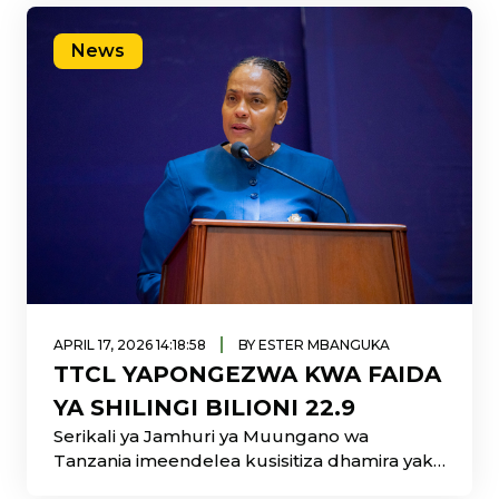
Vitengo, ikiwa ni sehemu ya juhudi za
kuimarisha utekelezaji wa majukumu ya
News
Shirika na kuboresha utoaji wa huduma kwa
wateja.
|
APRIL 17, 2026 14:18:58
BY ESTER MBANGUKA
TTCL YAPONGEZWA KWA FAIDA
YA SHILINGI BILIONI 22.9
Serikali ya Jamhuri ya Muungano wa
Tanzania imeendelea kusisitiza dhamira yake
ya kuimarisha usimamizi na ufanisi wa Shirika