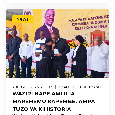
na huduma na bidhaa zinazotolewa na
Shirika la mawasiliano Tanzania.
News
|
AUGUST 9, 2023 12:10:07
BY ADELINE BERCHIMANCE
WAZIRI NAPE AMLILIA
MAREHEMU KAPEMBE, AMPA
TUZO YA KIHISTORIA