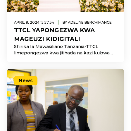
|
APRIL 8, 2024 15:57:54
BY ADELINE BERCHIMANCE
TTCL YAPONGEZWA KWA
MAGEUZI KIDIGITALI
Shirika la Mawasiliano Tanzania-TTCL
limepongezwa kwa jitihada na kazi kubwa
inayofanyika ya kuleta mageuzi kidijitali
nchini.
News