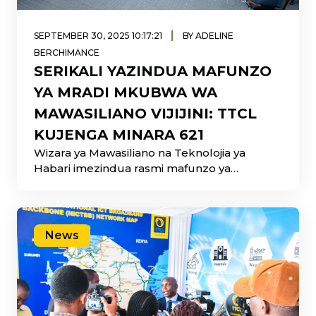
|
SEPTEMBER 30, 2025 10:17:21
BY ADELINE
BERCHIMANCE
SERIKALI YAZINDUA MAFUNZO
YA MRADI MKUBWA WA
MAWASILIANO VIJIJINI: TTCL
KUJENGA MINARA 621
Wizara ya Mawasiliano na Teknolojia ya
Habari imezindua rasmi mafunzo ya
utekelezaji wa mradi mkubwa wa
usambazaji
News