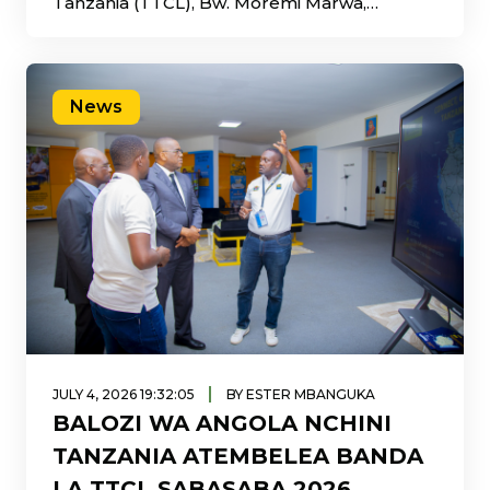
Tanzania (TTCL), Bw. Moremi Marwa,
amewasilisha mafanikio ya
News
|
JULY 4, 2026 19:32:05
BY ESTER MBANGUKA
BALOZI WA ANGOLA NCHINI
TANZANIA ATEMBELEA BANDA
LA TTCL SABASABA 2026