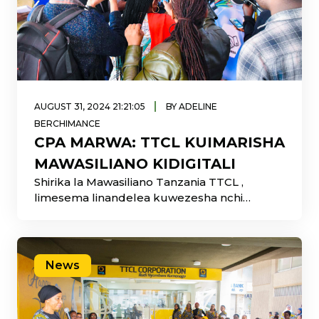
|
AUGUST 31, 2024 21:21:05
BY ADELINE
BERCHIMANCE
CPA MARWA: TTCL KUIMARISHA
MAWASILIANO KIDIGITALI
Shirika la Mawasiliano Tanzania TTCL ,
limesema linandelea kuwezesha nchi
zinazoizunguka Tanzania kupata huduma ya
Mawasiliano kupitia
News