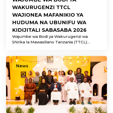
WAKURUGENZI TTCL
WAJIONEA MAFANIKIO YA
HUDUMA NA UBUNIFU WA
KIDIJITALI SABASABA 2026
Wajumbe wa Bodi ya Wakurugenzi wa
Shirika la Mawasiliano Tanzania (TTCL)
watembelea Banda la TTCL katika
Maonesho ya 50 ya Biashara ya Kimataifa ya
Dar es Salaam (Sabasaba 2026), ambapo
wamejionea maendeleo ya huduma na
News
suluhisho mbalimbali za kidijitali
zinazotolewa na Shirika kwa wananchi, taasisi
za umma, sekta binafsi na wafanyabiashara.