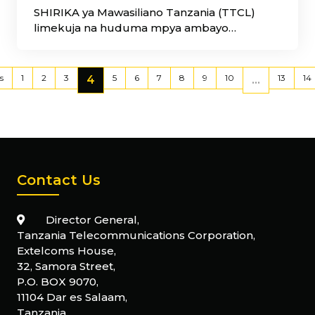
SHIRIKA ya Mawasiliano Tanzania (TTCL)
limekuja na huduma mpya ambayo
itahusisha kufunga mtandao kwa bei nafuu
katika
s
1
2
3
5
6
7
8
9
10
13
14
4
...
Contact Us
Director General,
Tanzania Telecommunications Corporation,
Extelcoms House,
32, Samora Street,
P.O. BOX 9070,
11104 Dar es Salaam,
Tanzania