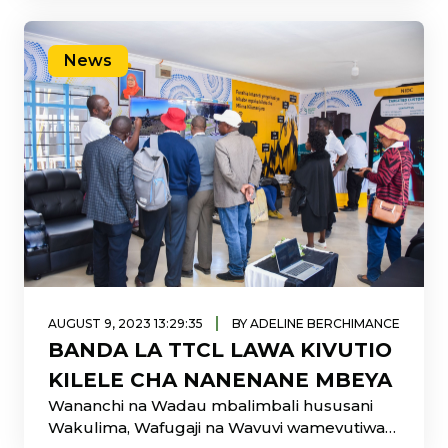
la Mawasiliano Tanzania (TTCL), kufuatia
mafanikio ya Shirika hilo kurejea katika faida
na kuonyesha mwelekeo chanya wa ukuaji
News
wa kibiashara.
|
AUGUST 9, 2023 13:29:35
BY ADELINE BERCHIMANCE
BANDA LA TTCL LAWA KIVUTIO
KILELE CHA NANENANE MBEYA
Wananchi na Wadau mbalimbali hususani
Wakulima, Wafugaji na Wavuvi wamevutiwa