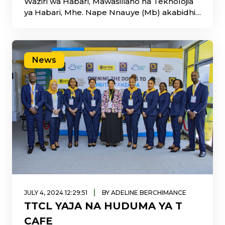
Waziri wa Habari, Mawasiliano na Teknolojia
ya Habari, Mhe. Nape Nnauye (Mb) akabidhi
tuzo kwa familia ya Marehemu Joachim
Kapembe, kwa kutambua na kuthamini
mchango wa Marehemu Joachim Kapembe
wakati wa uzinduzi wa huduma ya
News
Mawasiliano ya Intaneti katika kilele cha
Mlima Kilimanjaro Disemba 13 2022.
|
JULY 4, 2024 12:29:51
BY ADELINE BERCHIMANCE
TTCL YAJA NA HUDUMA YA T
CAFE