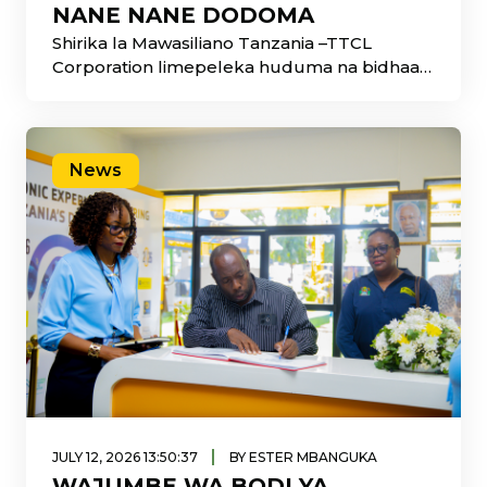
NANE NANE DODOMA
Shirika la Mawasiliano Tanzania –TTCL
Corporation limepeleka huduma na bidhaa
zake katika Maonesho ya Wakulima na
Wafugaji maarufu
News
|
JULY 12, 2026 13:50:37
BY ESTER MBANGUKA
WAJUMBE WA BODI YA