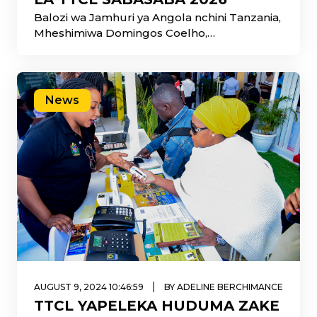
Balozi wa Jamhuri ya Angola nchini Tanzania,
Mheshimiwa Domingos Coelho,
ametembelea Banda la Shirika la
Mawasiliano Tanzania (TTCL) katika
Maonesho ya 50 ya Kimataifa ya Biashara ya
Dar es Salaam (Sabasaba 2026),
News
yanayoendelea katika Viwanja vya Mwalimu
Julius K. Nyerere.
|
AUGUST 9, 2024 10:46:59
BY ADELINE BERCHIMANCE
TTCL YAPELEKA HUDUMA ZAKE