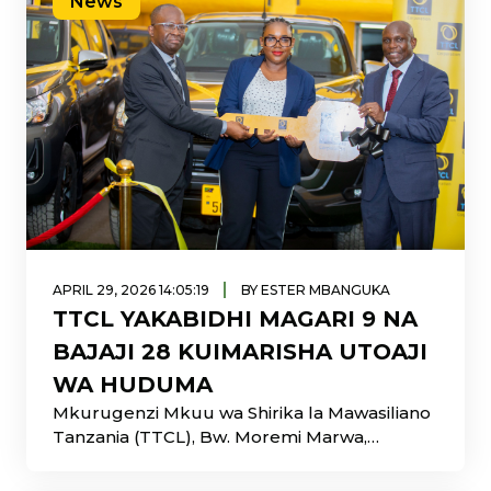
News
|
APRIL 29, 2026 14:05:19
BY ESTER MBANGUKA
TTCL YAKABIDHI MAGARI 9 NA
BAJAJI 28 KUIMARISHA UTOAJI
WA HUDUMA
Mkurugenzi Mkuu wa Shirika la Mawasiliano
Tanzania (TTCL), Bw. Moremi Marwa,
akabidhi rasmi magari tisa (9) na bajaji ishirini
na nane (28) kwa Wakuu wa Idara na