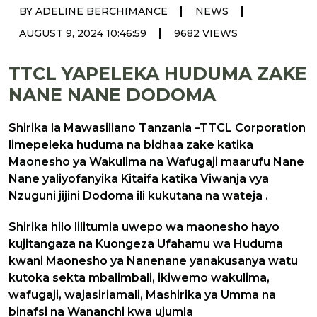
|
|
BY ADELINE BERCHIMANCE
NEWS
|
AUGUST 9, 2024 10:46:59
9682 VIEWS
TTCL YAPELEKA HUDUMA ZAKE
NANE NANE DODOMA
Shirika la Mawasiliano Tanzania –TTCL Corporation
limepeleka huduma na bidhaa zake katika
Maonesho ya Wakulima na Wafugaji maarufu Nane
Nane yaliyofanyika Kitaifa katika Viwanja vya
Nzuguni jijini Dodoma ili kukutana na wateja .
Shirika hilo lilitumia uwepo wa maonesho hayo
kujitangaza na Kuongeza Ufahamu wa Huduma
kwani Maonesho ya Nanenane yanakusanya watu
kutoka sekta mbalimbali, ikiwemo wakulima,
wafugaji, wajasiriamali, Mashirika ya Umma na
binafsi na Wananchi kwa ujumla