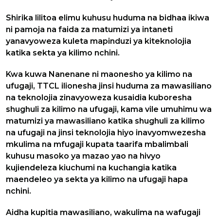
Shirika lilitoa elimu kuhusu huduma na bidhaa ikiwa
ni pamoja na faida za matumizi ya intaneti
yanavyoweza kuleta mapinduzi ya kiteknolojia
katika sekta ya kilimo nchini.
Kwa kuwa Nanenane ni maonesho ya kilimo na
ufugaji, TTCL ilionesha jinsi huduma za mawasiliano
na teknolojia zinavyoweza kusaidia kuboresha
shughuli za kilimo na ufugaji, kama vile umuhimu wa
matumizi ya mawasiliano katika shughuli za kilimo
na ufugaji na jinsi teknolojia hiyo inavyomwezesha
mkulima na mfugaji kupata taarifa mbalimbali
kuhusu masoko ya mazao yao na hivyo
kujiendeleza kiuchumi na kuchangia katika
maendeleo ya sekta ya kilimo na ufugaji hapa
nchini.
Aidha kupitia mawasiliano, wakulima na wafugaji