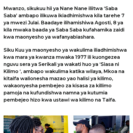
Mwanzo, sikukuu hii ya Nane Nane iliitwa ‘Saba
Saba’ ambapo ilikuwa ikiadhimishwa kila tarehe 7
ya mwezi Julai. Baadaye ilihamishiwa Agosti, 8 ya
kila mwaka baada ya Saba Saba kufahamika zaidi
kwa maonyesho ya wafanyabiashara.
Siku Kuu ya maonyesho ya wakulima iliadhimishwa
kwa mara ya kwanza mwaka 1977 ili kuongezea
nguvu sera ya Serikali ya wakati huo ya ‘Siasa ni
Kilimo ‘, ambapo wakulima katika wilaya, Mkoa na
kitaifa walionesha mazao yao halisi ya kilimo,
wakaonyesha pembejeo za kisasa za killimo
pamoja na kufundishwa namna ya kutumia
pembejeo hizo kwa ustawi wa kilimo na Taifa.