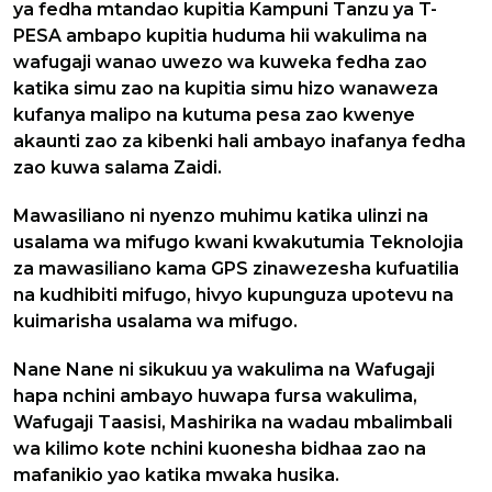
ya fedha mtandao kupitia Kampuni Tanzu ya T-
PESA ambapo kupitia huduma hii wakulima na
wafugaji wanao uwezo wa kuweka fedha zao
katika simu zao na kupitia simu hizo wanaweza
kufanya malipo na kutuma pesa zao kwenye
akaunti zao za kibenki hali ambayo inafanya fedha
zao kuwa salama Zaidi.
Mawasiliano ni nyenzo muhimu katika ulinzi na
usalama wa mifugo kwani kwakutumia Teknolojia
za mawasiliano kama GPS zinawezesha kufuatilia
na kudhibiti mifugo, hivyo kupunguza upotevu na
kuimarisha usalama wa mifugo.
Nane Nane ni sikukuu ya wakulima na Wafugaji
hapa nchini ambayo huwapa fursa wakulima,
Wafugaji Taasisi, Mashirika na wadau mbalimbali
wa kilimo kote nchini kuonesha bidhaa zao na
mafanikio yao katika mwaka husika.