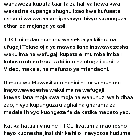
wanaweza kupata taarifa za hali ya hewa kwa
wakati na kupanga shughuli zao kwa kufuaata
ushauri wa wataalam ipasavyo, hivyo kupunguza
athari za majanga ya asili.
TTCL ni mdau muhimu wa sekta ya kilimo na
ufugaji Teknolojia ya mawasiliano inawawezesha
wakulima na wafugaji kupata elimu mbalimbali
kuhusu mbinu bora za kilimo na ufugaji kupitia
Video, makala, na mafunzo ya mtandaoni.
Uimara wa Mawasiliano nchini ni fursa muhimu
inayowawezesha wakulima na wafugaji
kuwasiliana moja kwa moja na wanunuzi wa bidhaa
zao, hivyo kupunguza ulaghai na gharama za
madalali hivyo kuongeza faida katika mapato yao.
Katika hatua nyingine TTCL iliyatumia maonesho
hayo kuonesha jinsi shirika hilo linavyotoa huduma