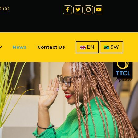
 0100
News
Contact Us
EN
SW