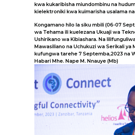
kwa kukaribisha miundombinu na huduma
kielektroniki kwa kuimarisha usalama n
Kongamano hilo la siku mbili (06-07 Se
wa Tehama ili kuelezana Ukuaji wa Tekno
Ushirikano wa Kibiashara. Na lilifunguli
Mawasiliano na Uchukuzi wa Serikali ya
kufungwa tarehe 7 Septemba,2023 na Wa
Habari Mhe. Nape M. Nnauye (Mb)