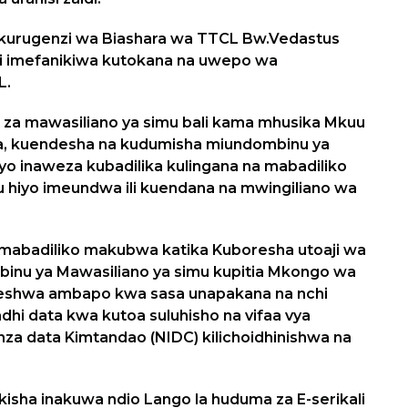
kurugenzi wa Biashara wa TTCL Bw.Vedastus
i imefanikiwa kutokana na uwepo wa
L.
 za mawasiliano ya simu bali kama mhusika Mkuu
a, kuendesha na kudumisha miundombinu ya
yo inaweza kubadilika kulingana na mabadiliko
u hiyo imeundwa ili kuendana na mwingiliano wa
mabadiliko makubwa katika Kuboresha utoaji wa
nu ya Mawasiliano ya simu kupitia Mkongo wa
eshwa ambapo kwa sasa unapakana na nchi
dhi data kwa kutoa suluhisho na vifaa vya
nza data Kimtandao (NIDC) kilichoidhinishwa na
isha inakuwa ndio Lango la huduma za E-serikali