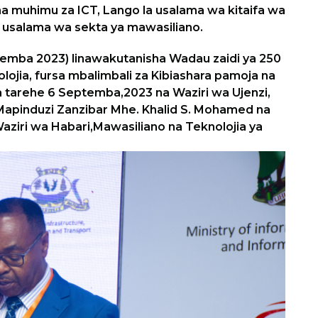
 muhimu za ICT, Lango la usalama wa kitaifa wa
a usalama wa sekta ya mawasiliano.
ptemba 2023) linawakutanisha Wadau zaidi ya 250
lojia, fursa mbalimbali za Kibiashara pamoja na
wa tarehe 6 Septemba,2023 na Waziri wa Ujenzi,
 Mapinduzi Zanzibar Mhe. Khalid S. Mohamed na
ziri wa Habari,Mawasiliano na Teknolojia ya