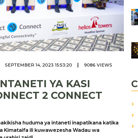
|
SEPTEMBER 14, 2023 15:53:20
9086 VIEWS
NTANETI YA KASI
C
NNECT 2 CONNECT
kikisha huduma ya intaneti inapatikana katika
la Kimataifa ili kuwawezesha Wadau wa
urahisi zaidi.