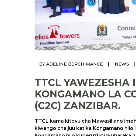
|
|
BY ADELINE BERCHIMANCE
NEWS
TTCL YAWEZESHA I
KONGAMANO LA CO
(C2C) ZANZIBAR.
TTCL kama kitovu cha Mawasiliano imeha
kiwango cha juu katika Kongamano hilo 
Kongamano hilo kuperuzi kwa uharaka na 