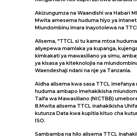
Akizungumza na Waandishi wa Habari M
Mwita amesema huduma hiyo ya intanet
Miundombinu imara inayotolewa na TTC
Alisema, "TTCL si tu kama mtoa huduma
aliyepewa mamlaka ya kupanga, kujeng
kimkakati ya mawasiliano ya simu, amba
ya kisasa ya kiteknolojia na miundombin
Waendeshaji ndani na nje ya Tanzania.
Aidha alisema kwa sasa TTCL imefanya 
huduma ambapo imehakikisha miundombi
Taifa wa Mawasiliano (NICTBB) umebor
8.Mwita alisema TTCL inahakikisha Uhifa
kutunza Data kwa kupitia kituo cha kutu
ISO.
Sambamba na hilo alisema TTCL inahakik