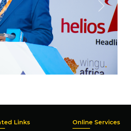
Next
ated Links
Online Services