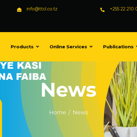
info@ttcl.co.tz
+255 22 210
Products
Online Services
Publications
News
Home
News