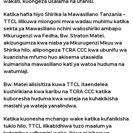
wakati, kuongeza usalama na ufanisi.
Katika hafla hiyo Shirika la Mawasiliano Tanzania –
TTCL lilikuwa miongoni mwa wadau muhimu katika
sekta ya Mawasiliano nchini walioshiriki ambapo
Mkurugenzi wa Fedha, Bw. Straton Matei,
akizungumza kwa niaba ya Mkurugenzi Mkuu wa
Shirika hilo, aliipongeza TCRA CCC kwa ubunifu wa
kuanzisha mfumo huo akisema utasaidia
kuimarisha mawasiliano kati ya watoa huduma na
watumiaji.
Bw. Matei alisisitiza kuwa TTCL itaendelea
kushirikiana kwa karibu na TCRA CCC katika
kuboresha huduma kwa wateja na kuhakikisha
maslahi ya wateja yanalindwa.
Katika kuonesha mchango wake katika kufanikisha
tukio hilo, TTCL ilikabidhiwa tuzo maalum ya