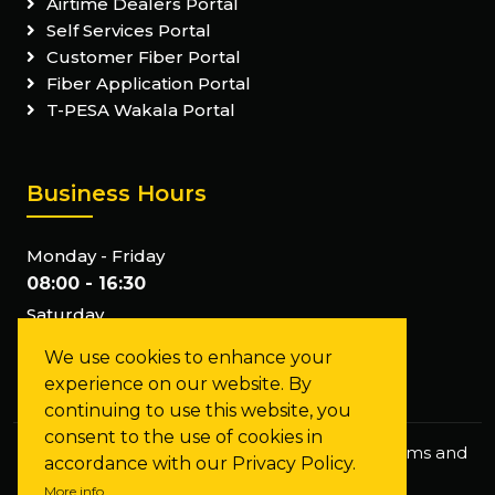
Airtime Dealers Portal
Self Services Portal
Customer Fiber Portal
Fiber Application Portal
T-PESA Wakala Portal
Business Hours
Monday - Friday
08:00 - 16:30
Saturday
Closed
We use cookies to enhance your
Sunday
experience on our website. By
Closed
continuing to use this website, you
consent to the use of cookies in
Privacy Policy
Staff Mail
FAQs
Terms and
accordance with our Privacy Policy.
Conditions
More info