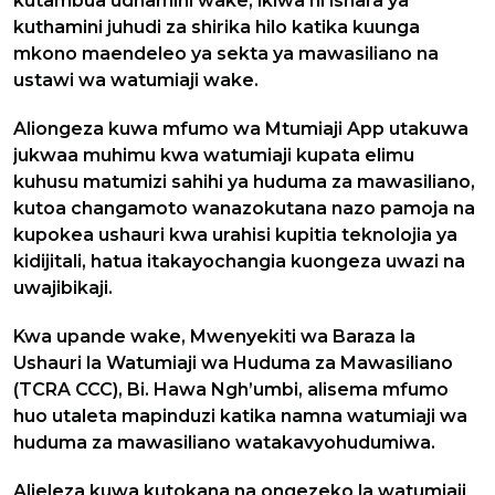
kutambua udhamini wake, ikiwa ni ishara ya
kuthamini juhudi za shirika hilo katika kuunga
mkono maendeleo ya sekta ya mawasiliano na
ustawi wa watumiaji wake.
Aliongeza kuwa mfumo wa Mtumiaji App utakuwa
jukwaa muhimu kwa watumiaji kupata elimu
kuhusu matumizi sahihi ya huduma za mawasiliano,
kutoa changamoto wanazokutana nazo pamoja na
kupokea ushauri kwa urahisi kupitia teknolojia ya
kidijitali, hatua itakayochangia kuongeza uwazi na
uwajibikaji.
Kwa upande wake, Mwenyekiti wa Baraza la
Ushauri la Watumiaji wa Huduma za Mawasiliano
(TCRA CCC), Bi. Hawa Ngh’umbi, alisema mfumo
huo utaleta mapinduzi katika namna watumiaji wa
huduma za mawasiliano watakavyohudumiwa.
Alieleza kuwa kutokana na ongezeko la watumiaji