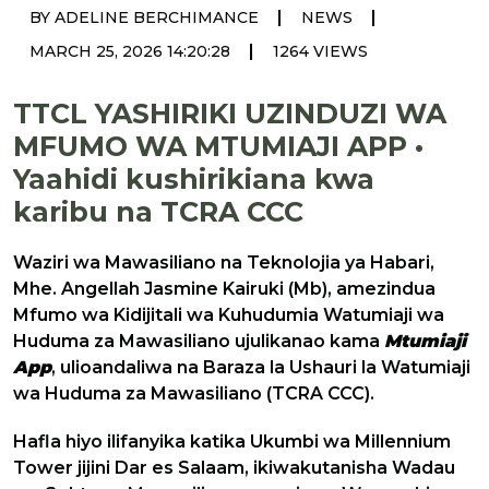
|
|
BY ADELINE BERCHIMANCE
NEWS
|
MARCH 25, 2026 14:20:28
1264 VIEWS
TTCL YASHIRIKI UZINDUZI WA
MFUMO WA MTUMIAJI APP •
Yaahidi kushirikiana kwa
karibu na TCRA CCC
Waziri wa Mawasiliano na Teknolojia ya Habari,
Mhe. Angellah Jasmine Kairuki (Mb), amezindua
Mfumo wa Kidijitali wa Kuhudumia Watumiaji wa
Huduma za Mawasiliano ujulikanao kama
Mtumiaji
App
, ulioandaliwa na Baraza la Ushauri la Watumiaji
wa Huduma za Mawasiliano (TCRA CCC).
Hafla hiyo ilifanyika katika Ukumbi wa Millennium
Tower jijini Dar es Salaam, ikiwakutanisha Wadau