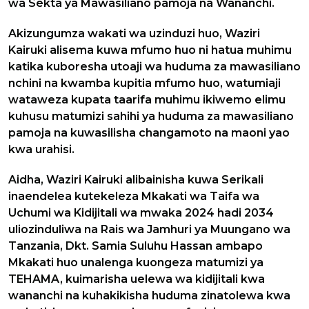
wa Sekta ya Mawasiliano pamoja na Wananchi.
Akizungumza wakati wa uzinduzi huo, Waziri
Kairuki alisema kuwa mfumo huo ni hatua muhimu
katika kuboresha utoaji wa huduma za mawasiliano
nchini na kwamba kupitia mfumo huo, watumiaji
wataweza kupata taarifa muhimu ikiwemo elimu
kuhusu matumizi sahihi ya huduma za mawasiliano
pamoja na kuwasilisha changamoto na maoni yao
kwa urahisi.
Aidha, Waziri Kairuki alibainisha kuwa Serikali
inaendelea kutekeleza Mkakati wa Taifa wa
Uchumi wa Kidijitali wa mwaka 2024 hadi 2034
uliozinduliwa na Rais wa Jamhuri ya Muungano wa
Tanzania, Dkt. Samia Suluhu Hassan ambapo
Mkakati huo unalenga kuongeza matumizi ya
TEHAMA, kuimarisha uelewa wa kidijitali kwa
wananchi na kuhakikisha huduma zinatolewa kwa