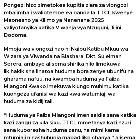
Pongezi hizo zimetokea kupitia ziara za viongozi
mbalimbali waliotembelea banda la TTCL kwenye
Maonesho ya Kilimo ya Nanenane 2025
yaliyofanyika katika Viwanja vya Nzuguni, Jijini
Dodoma.
Mmoja wa viongozi hao ni Naibu Katibu Mkuu wa
Wizara ya Viwanda na Biashara, Dkt. Suleiman
Serera, ambaye alisema shirika hilo limekuwa
likihakikisha linatoa huduma bora zenye ubunifu na
gharama nafuu, na kwamba huduma ya Faiba
Mlangoni Kwako imekuwa kiungo muhimu katika
kuongeza ufanisi wa kazi kwa watumiaji wa
huduma za kidijitali.
“Huduma ya Faiba Mlangoni imenisaidia sana katika
kazi zangu za kila siku. TTCL mmefanya kazi nzuri
sana kuboresha huduma zenu, na mimi kama
mtumiaji ninashuhudia mabadiliko chanya,” alisema