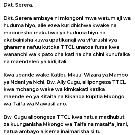
Dkt. Serera.
Dkt. Serera ambaye ni miongoni mwa watumiaji wa
huduma hiyo, alielezea kuridhishwa kwake na
maboresho makubwa ya huduma hiyo na
akabainisha kuwa upatikanaji wa vifurushi vya
gharama nafuu kutoka TTCL unatoa fursa kwa
wananchi wa kipato cha kati na cha chini kunufaika
na maendeleo ya kidijitali.
Kwa upande wake Katibu Mkuu, Wizara ya Mambo
ya Ndani ya Nchi, Bw. Ally Gugu, aliipongeza TTCL
kwa mchango wake wa kimkakati katika
maendeleo ya Kitaifa na Kikanda kupitia Mkongo
wa Taifa wa Mawasiliano.
Bw. Gugu alipongeza TTCL kwa hatua madhubuti
za kuunganisha Mkongo wa Taifa na mataifa jirani,
hatua ambayo alisema inaimarisha si tu