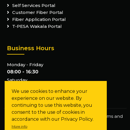
Self Services Portal
Customer Fiber Portal
Fiber Application Portal
T-PESA Wakala Portal
Business Hours
Monday - Friday
08:00 - 16:30
Saturday
Closed
We use cookies to enhance your
Sunday
experience on our website. By
Closed
continuing to use this website, you
consent to the use of cookies in
Privacy Policy
Staff Mail
FAQs
Terms and
accordance with our Privacy Policy.
Conditions
More info