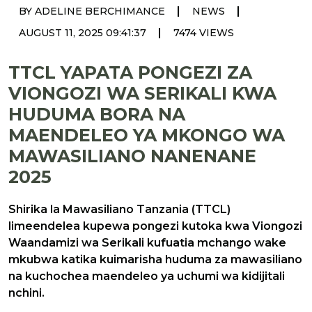
|
|
BY ADELINE BERCHIMANCE
NEWS
|
AUGUST 11, 2025 09:41:37
7474 VIEWS
TTCL YAPATA PONGEZI ZA
VIONGOZI WA SERIKALI KWA
HUDUMA BORA NA
MAENDELEO YA MKONGO WA
MAWASILIANO NANENANE
2025
Shirika la Mawasiliano Tanzania (TTCL)
limeendelea kupewa pongezi kutoka kwa Viongozi
Waandamizi wa Serikali kufuatia mchango wake
mkubwa katika kuimarisha huduma za mawasiliano
na kuchochea maendeleo ya uchumi wa kidijitali
nchini.