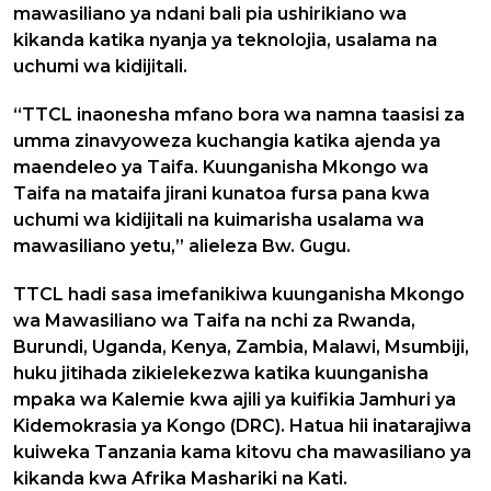
mawasiliano ya ndani bali pia ushirikiano wa
kikanda katika nyanja ya teknolojia, usalama na
uchumi wa kidijitali.
“TTCL inaonesha mfano bora wa namna taasisi za
umma zinavyoweza kuchangia katika ajenda ya
maendeleo ya Taifa. Kuunganisha Mkongo wa
Taifa na mataifa jirani kunatoa fursa pana kwa
uchumi wa kidijitali na kuimarisha usalama wa
mawasiliano yetu,” alieleza Bw. Gugu.
TTCL hadi sasa imefanikiwa kuunganisha Mkongo
wa Mawasiliano wa Taifa na nchi za Rwanda,
Burundi, Uganda, Kenya, Zambia, Malawi, Msumbiji,
huku jitihada zikielekezwa katika kuunganisha
mpaka wa Kalemie kwa ajili ya kuifikia Jamhuri ya
Kidemokrasia ya Kongo (DRC). Hatua hii inatarajiwa
kuiweka Tanzania kama kitovu cha mawasiliano ya
kikanda kwa Afrika Mashariki na Kati.