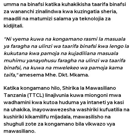
umma na binafsi katika kuhakikisha taarifa binafsi
za wananchi zinalindwa kwa kuzingatia sheria,
maadili na matumizi salama ya teknolojia za
kidijitali.
"Ni vyema kuwa na kongamano rasmi la masuala
ya faragha na ulinzi wa taarifa binafsi kwa lengo la
kukutana kwa pamoja na kujadiliana masuala
muhimu yanayohusu faragha na ulinzi wa taarifa
binafsi, na kuwa na mwelekeo wa pamoja kama
taifa,"
amesema Mhe. Dkt. Mkama.
Katika kongamano hilo, Shirika la Mawasiliano
Tanzania (TTCL) linajivunia kuwa miongoni mwa
wadhamini kwa kutoa huduma ya intaneti ya kasi
na uhakika, inayowawezesha washiriki kufuatilia na
kushiriki kikamilifu mijadala, mawasilisho na
shughuli zote za kongamano bila vikwazo vya
mawasiliano.