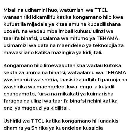
Mbali na udhamini huo, watumishi wa TTCL
wanashiriki kikamilifu katika kongamano hilo kwa
kufuatilia mijadala ya kitaalamu na kubadilishana
uzoefu na wadau mbalimbali kuhusu ulinzi wa
taarifa binafsi, usalama wa mifumo ya TEHAMA,
usimamizi wa data na maendeleo ya teknolojia za
mawasiliano katika mazingira ya kidijitali.
Kongamano hilo limewakutanisha wadau kutoka
sekta za umma na binafsi, wataalamu wa TEHAMA,
wasimamizi wa sheria, taasisi za udhibiti pamoja na
washirika wa maendeleo, kwa lengo la kujadili
changamoto, fursa na mikakati ya kuimarisha
faragha na ulinzi wa taarifa binafsi nchini katika
enzi ya mageuzi ya kidijitali.
Ushiriki wa TTCL katika kongamano hili unaakisi
dhamira ya Shirika ya kuendelea kusaidia