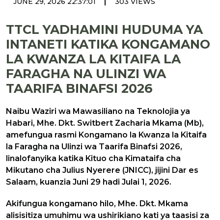
|
JUNE 29, 2026 22:37:01
303 VIEWS
TTCL YADHAMINI HUDUMA YA
INTANETI KATIKA KONGAMANO
LA KWANZA LA KITAIFA LA
FARAGHA NA ULINZI WA
TAARIFA BINAFSI 2026
Naibu Waziri wa Mawasiliano na Teknolojia ya
Habari, Mhe. Dkt. Switbert Zacharia Mkama (Mb),
amefungua rasmi Kongamano la Kwanza la Kitaifa
la Faragha na Ulinzi wa Taarifa Binafsi 2026,
linalofanyika katika Kituo cha Kimataifa cha
Mikutano cha Julius Nyerere (JNICC), jijini Dar es
Salaam, kuanzia Juni 29 hadi Julai 1, 2026.
Akifungua kongamano hilo, Mhe. Dkt. Mkama
alisisitiza umuhimu wa ushirikiano kati ya taasisi za