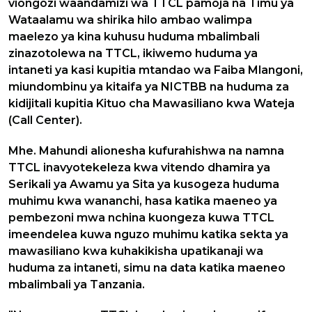
viongozi waandamizi wa TTCL pamoja na Timu ya
Wataalamu wa shirika hilo ambao walimpa
maelezo ya kina kuhusu huduma mbalimbali
zinazotolewa na TTCL, ikiwemo huduma ya
intaneti ya kasi kupitia mtandao wa Faiba Mlangoni,
miundombinu ya kitaifa ya NICTBB na huduma za
kidijitali kupitia Kituo cha Mawasiliano kwa Wateja
(Call Center).
Mhe. Mahundi alionesha kufurahishwa na namna
TTCL inavyotekeleza kwa vitendo dhamira ya
Serikali ya Awamu ya Sita ya kusogeza huduma
muhimu kwa wananchi, hasa katika maeneo ya
pembezoni mwa nchina kuongeza kuwa TTCL
imeendelea kuwa nguzo muhimu katika sekta ya
mawasiliano kwa kuhakikisha upatikanaji wa
huduma za intaneti, simu na data katika maeneo
mbalimbali ya Tanzania.