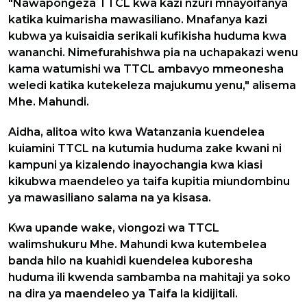
"Nawapongeza TTCL kwa kazi nzuri mnayoifanya
katika kuimarisha mawasiliano. Mnafanya kazi
kubwa ya kuisaidia serikali kufikisha huduma kwa
wananchi. Nimefurahishwa pia na uchapakazi wenu
kama watumishi wa TTCL ambavyo mmeonesha
weledi katika kutekeleza majukumu yenu," alisema
Mhe. Mahundi.
Aidha, alitoa wito kwa Watanzania kuendelea
kuiamini TTCL na kutumia huduma zake kwani ni
kampuni ya kizalendo inayochangia kwa kiasi
kikubwa maendeleo ya taifa kupitia miundombinu
ya mawasiliano salama na ya kisasa.
Kwa upande wake, viongozi wa TTCL
walimshukuru Mhe. Mahundi kwa kutembelea
banda hilo na kuahidi kuendelea kuboresha
huduma ili kwenda sambamba na mahitaji ya soko
na dira ya maendeleo ya Taifa la kidijitali.