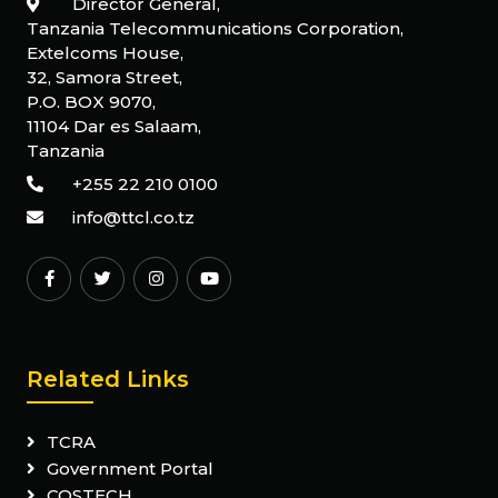
Director General,
Tanzania Telecommunications Corporation,
Extelcoms House,
32, Samora Street,
P.O. BOX 9070,
11104 Dar es Salaam,
Tanzania
+255 22 210 0100
info@ttcl.co.tz
Related Links
TCRA
Government Portal
COSTECH