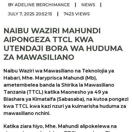
|
|
BY ADELINE BERCHIMANCE
NEWS
|
JULY 7, 2025 20:52:15
7423 VIEWS
NAIBU WAZIRI MAHUNDI
AIPONGEZA TTCL KWA
UTENDAJI BORA WA HUDUMA
ZA MAWASILIANO
Naibu Waziri wa Mawasiliano na Teknolojia ya
Habari, Mhe. Maryprisca Mahundi (Mb),
ametembelea banda la Shirika la Mawasiliano
Tanzania (TTCL) katika Maonesho ya 49 ya
Biashara ya Kimataifa (Sabasaba), na kutoa pongezi
kwa TTCL kwa kazi nzuri ya kuimarisha huduma za
mawasiliano nchini.
Katika ziara hiyo, Mhe. Mahundi alipokelewa na