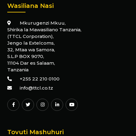
Wasiliana Nasi
Mkurugenzi Mkuu,
Shirika la Mawasiliano Tanzania,
(TTCL Corporation),
Jengo la Extelcoms,
32, Mtaa wa Samora,
S.L.P BOX 9070,
11104 Dar es Salaam,
Tanzania
+255 22 210 0100
info@ttcl.co.tz
Tovuti Mashuhuri