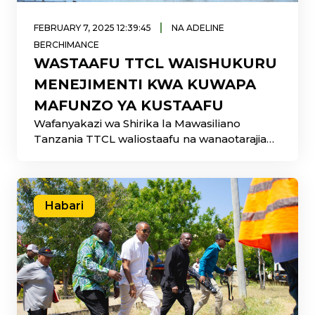
|
FEBRUARY 7, 2025 12:39:45
NA ADELINE
BERCHIMANCE
WASTAAFU TTCL WAISHUKURU
MENEJIMENTI KWA KUWAPA
MAFUNZO YA KUSTAAFU
Wafanyakazi wa Shirika la Mawasiliano
Tanzania TTCL waliostaafu na wanaotarajia
kustaafu hivi karibuni wameishukuru
Menejimenti
Habari