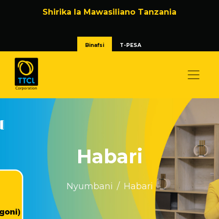
Shirika la Mawasiliano Tanzania
Binafsi
T-PESA
Habari
Nyumbani
Habari