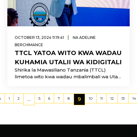
|
OCTOBER 13, 2024 11:19:41
NA ADELINE
BERCHIMANCE
TTCL YATOA WITO KWA WADAU
KUHAMIA UTALII WA KIDIGITALI
Shirika la Mawasiliano Tanzania (TTCL)
limetoa wito kwa wadau mbalimbali wa Utalii
nchini kuhamia katika utalii wa kidigitali.
s
1
2
5
6
7
8
10
11
12
13
14
...
9