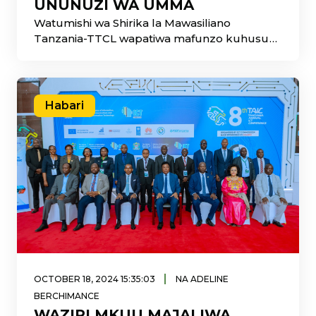
UNUNUZI WA UMMA
Watumishi wa Shirika la Mawasiliano
Tanzania-TTCL wapatiwa mafunzo kuhusu
Sheria Mpya ya Ununuzi wa
Habari
|
OCTOBER 18, 2024 15:35:03
NA ADELINE
BERCHIMANCE
WAZIRI MKUU MAJALIWA