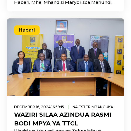
Habari, Mhe. Mhandisi Maryprisca Mahundi
(Mb),
Habari
|
DECEMBER 16, 2024 16:59:15
NA ESTER MBANGUKA
WAZIRI SILAA AZINDUA RASMI
BODI MPYA YA TTCL
Waziri wa Mawasiliano na Teknolojia ya