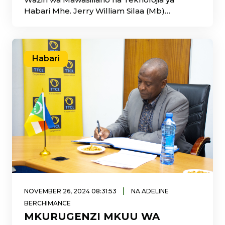
Habari Mhe. Jerry William Silaa (Mb)
amezindua rasmi Bodi ya Shirika la
Mawasiliano Tanzania - TTCL leo tarehe 16
Desemba, 2024, Makao Makuu ya TTCL, jijini
Dar es Salaam.
Habari
|
NOVEMBER 26, 2024 08:31:53
NA ADELINE
BERCHIMANCE
MKURUGENZI MKUU WA