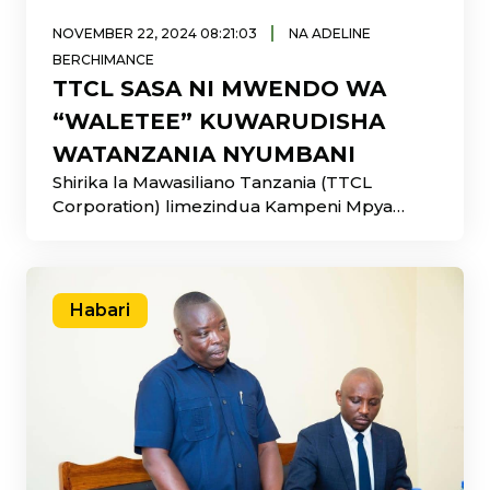
|
NOVEMBER 22, 2024 08:21:03
NA ADELINE
BERCHIMANCE
TTCL SASA NI MWENDO WA
“WALETEE” KUWARUDISHA
WATANZANIA NYUMBANI
Shirika la Mawasiliano Tanzania (TTCL
Corporation) limezindua Kampeni Mpya
“WALETEE”
Habari