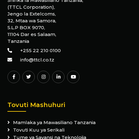
Shirika la Mawasiliano Tanzania,
(TTCL Corporation),
Jengo la Extelcoms,
32, Mtaa wa Samora,
S.L.P BOX 9070,
11104 Dar es Salaam,
Tanzania
+255 22 210 0100
info@ttcl.co.tz
Tovuti Mashuhuri
Mamlaka ya Mawasiliano Tanzania
Tovuti Kuu ya Serikali
Tume ya Sayansi na Teknolojia